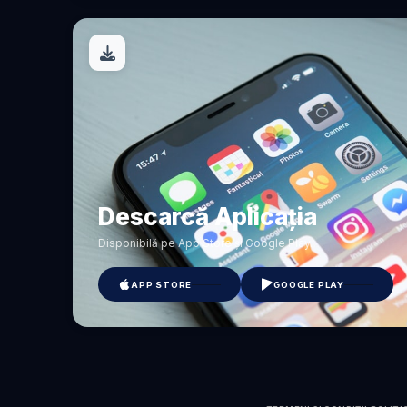
Descarcă Aplicația
Disponibilă pe App Store și Google Play.
APP STORE
GOOGLE PLAY