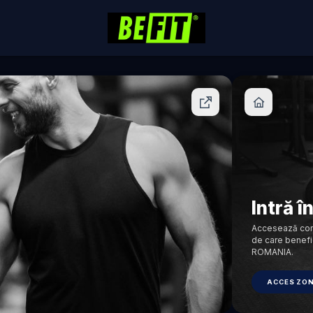
Intră î
Accesează cont
de care benefi
ROMANIA.
ACCES ZO