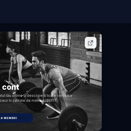
n cont
ul tău online și descoperă toate serviciile
ciezi în calitate de membru BEFIT
NA MEMBRI