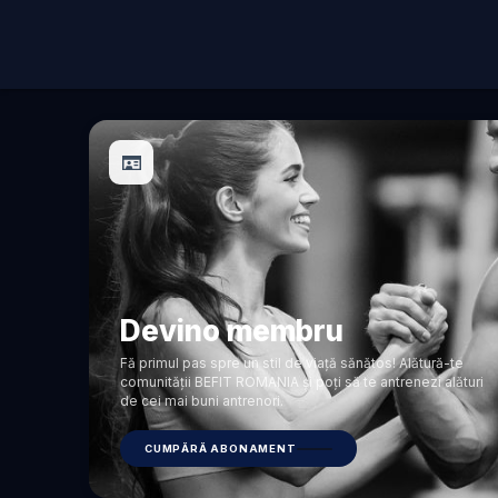
Devino membru
Fă primul pas spre un stil de viață sănătos! Alătură-te
comunității BEFIT ROMANIA și poți să te antrenezi alături
de cei mai buni antrenori.
CUMPĂRĂ ABONAMENT